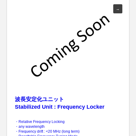
波長安定化ユニット
Stabilized Unit : Frequency Locker
・Relative Frequency Locking
・any wavelength
・Frequency drift : <20 MHz (long term)