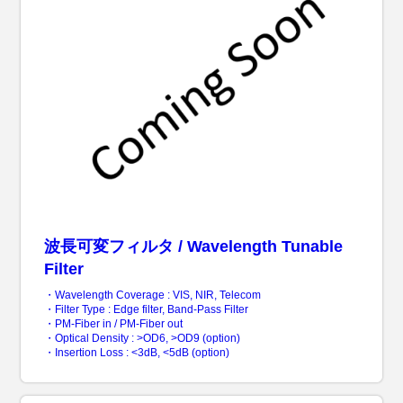
波長可変フィルタ / Wavelength Tunable
Filter
・Wavelength Coverage : VIS, NIR, Telecom
・Filter Type : Edge filter, Band-Pass Filter
・PM-Fiber in / PM-Fiber out
・Optical Density : >OD6, >OD9 (option)
・Insertion Loss : <3dB, <5dB (option)