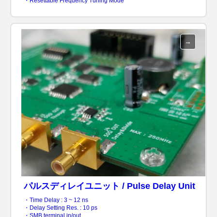
・Resettable Frequency Tuning Mode
パルスディレイユニット / Pulse Delay Unit
・Time Delay : 3 ~ 12 ns
・Delay Setting Res. : 10 ps
・SMB terminal in/out