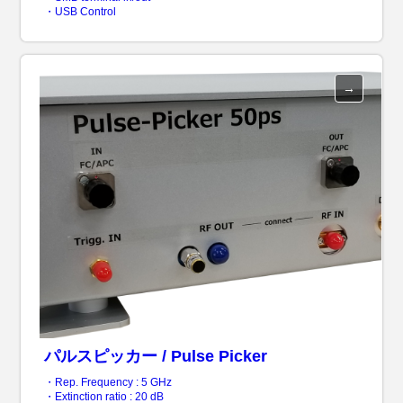
・USB Control
パルスピッカー / Pulse Picker
・Rep. Frequency : 5 GHz
・Extinction ratio : 20 dB